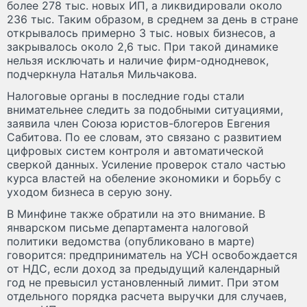
более 278 тыс. новых ИП, а ликвидировали около
236 тыс. Таким образом, в среднем за день в стране
открывалось примерно 3 тыс. новых бизнесов, а
закрывалось около 2,6 тыс. При такой динамике
нельзя исключать и наличие фирм-однодневок,
подчеркнула Наталья Мильчакова.
Налоговые органы в последние годы стали
внимательнее следить за подобными ситуациями,
заявила член Союза юристов-блогеров Евгения
Сабитова. По ее словам, это связано с развитием
цифровых систем контроля и автоматической
сверкой данных. Усиление проверок стало частью
курса властей на обеление экономики и борьбу с
уходом бизнеса в серую зону.
В Минфине также обратили на это внимание. В
январском письме департамента налоговой
политики ведомства (опубликовано в марте)
говорится: предприниматель на УСН освобождается
от НДС, если доход за предыдущий календарный
год не превысил установленный лимит. При этом
отдельного порядка расчета выручки для случаев,