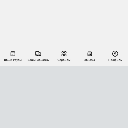
Ваши грузы
Ваши машины
Сервисы
Заказы
Профиль
АВТОМАТИЗАЦИЯ ПЕРЕВОЗОК
Площадки
Заказы
Торги
Тендеры
АТИ-Доки
GPS-мониторинг
АТИ Мессенджер
Цепочки грузов
API ATI.SU
ПОЛЕЗНОЕ