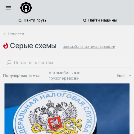
Найти грузы
Найти машины
← Новости
серые схемы
автомобильные грузоперевозки
транспортные компании
налогообложение
Автомобильные
Популярные темы:
Ещё
грузоперевозки
Региональная
логистика
ЭДО, ИТ в
логистике
Дороги,
инфраструктура