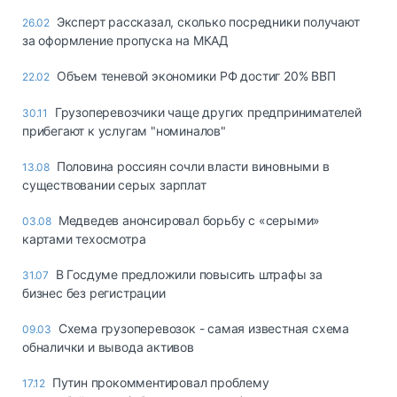
Эксперт рассказал, сколько посредники получают
26.02
за оформление пропуска на МКАД
Объем теневой экономики РФ достиг 20% ВВП
22.02
Грузоперевозчики чаще других предпринимателей
30.11
прибегают к услугам "номиналов"
Половина россиян сочли власти виновными в
13.08
существовании серых зарплат
Медведев анонсировал борьбу с «серыми»
03.08
картами техосмотра
В Госдуме предложили повысить штрафы за
31.07
бизнес без регистрации
Схема грузоперевозок - самая известная схема
09.03
обналички и вывода активов
Путин прокомментировал проблему
17.12