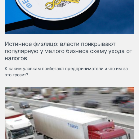
Логистика, грузы
Негабаритные и
опасные грузы
Безопасность и
страхование
Истинное физлицо: власти прикрывают
Таможня и ВЭД
популярную у малого бизнеса схему ухода от
налогов
Склады и
грузовые
К каким уловкам прибегают предприниматели и что им за
терминалы
это грозит?
Коммерческий
транспорт
Спецтехника
Автосервис,
запчасти, шины
Топливо, масла и
Дзен
автохимия