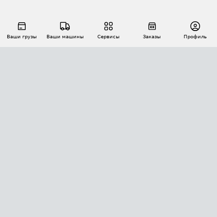
Ваши грузы
Ваши машины
Сервисы
Заказы
Профиль
АВТОМАТИЗАЦИЯ ПЕРЕВОЗОК
Площадки
Заказы
Торги
Тендеры
АТИ-Доки
GPS-мониторинг
АТИ Мессенджер
Цепочки грузов
API ATI.SU
ПОЛЕЗНОЕ
Расчет расстояний
БЕЗОПАСНОСТЬ
Академия ATI.SU
ATI.SU о безопасности
Звезды ATI.SU на вашем сайте
КОНТАКТЫ И ТАРИФЫ
Памятка по проверке контрагентов
Индекс ATI.SU FTL РФ
О системе ATI.SU
Светофор+