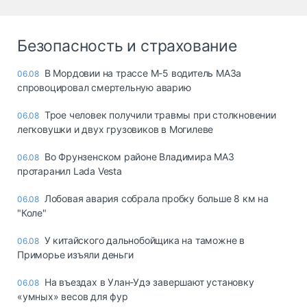
Безопасность и страхование
В Мордовии на трассе М-5 водитель МАЗа
06.08
спровоцировал смертельную аварию
Трое человек получили травмы при столкновении
06.08
легковушки и двух грузовиков в Могилеве
Во Фрунзенском районе Владимира МАЗ
06.08
протаранил Lada Vesta
Лобовая авария собрала пробку больше 8 км на
06.08
"Коле"
У китайского дальнобойщика на таможне в
06.08
Приморье изъяли деньги
Ha въeздax в Улaн-Удэ зaвepшaют ycтaнoвкy
06.08
«yмныx» вecoв для фyp