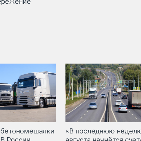
ережение
 бетономешалки
«В последнюю недел
 В России
августа начнётся суета