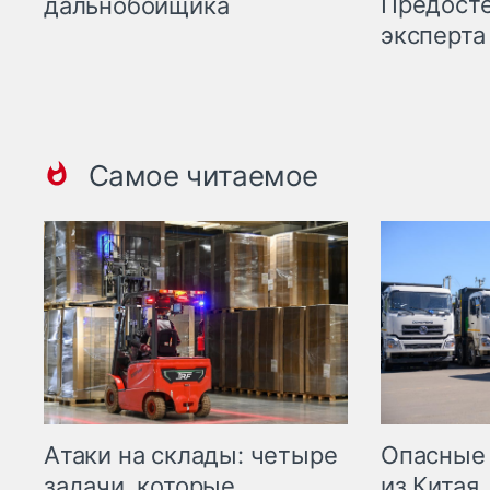
Предост
дальнобойщика
эксперта
Самое читаемое
Опасные
Атаки на склады: четыре
из Китая.
задачи, которые