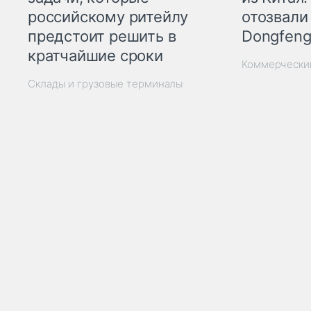
отозвали
российскому ритейлу
Dongfeng
предстоит решить в
кратчайшие сроки
Коммерчески
Склады и грузовые терминалы