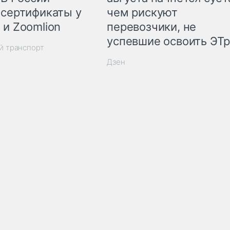
 сертификаты у
чем рискуют
 и Zoomlion
перевозчики, не
успевшие освоить ЭТ
й транспорт
Дзен