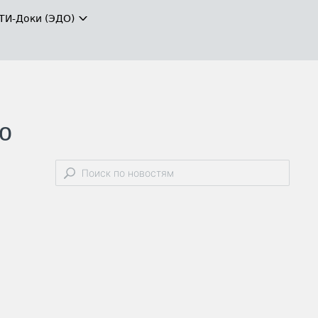
ТИ-Доки (ЭДО)
ю