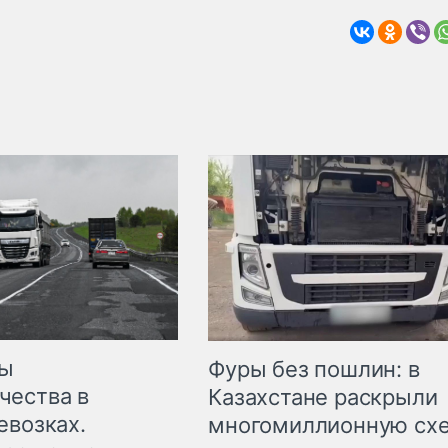
мы
Фуры без пошлин: в
чества в
Казахстане раскрыли
евозках.
многомиллионную сх