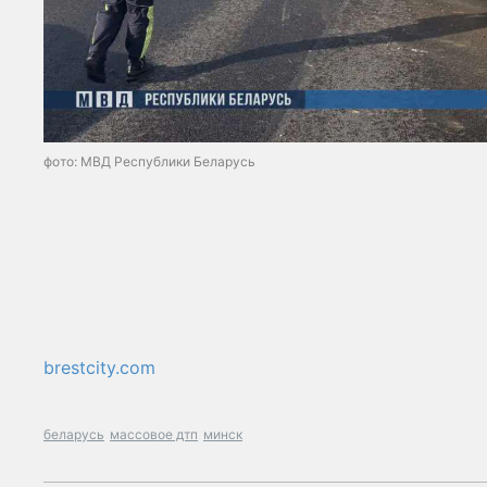
фото: МВД Республики Беларусь
brestcity.com
беларусь
массовое дтп
минск