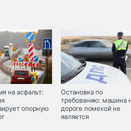
Остановка по
я на асфальт:
требованию: машина 
ия
дороге помехой не
зирует опорную
является
ог