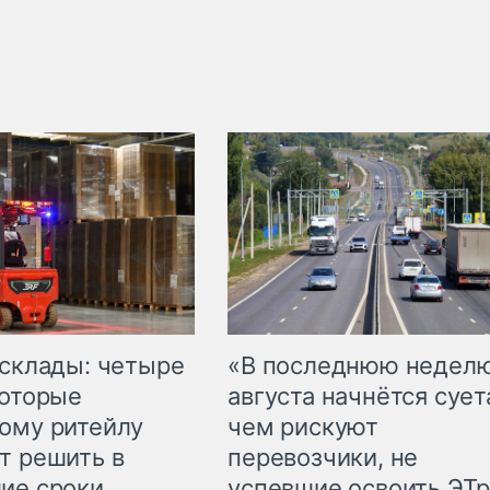
 склады: четыре
«В последнюю недел
которые
августа начнётся суета
ому ритейлу
чем рискуют
т решить в
перевозчики, не
ие сроки
успевшие освоить ЭТ