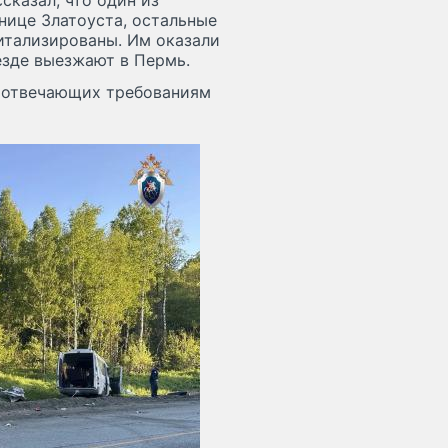
казал, что один из
ице Златоуста, остальные
итализированы. Им оказали
езде выезжают в Пермь.
е отвечающих требованиям