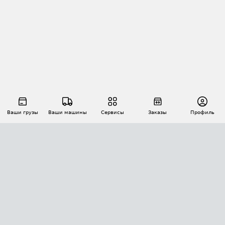
Ваши грузы
Ваши машины
Сервисы
Заказы
Профиль
АВТОМАТИЗАЦИЯ ПЕРЕВОЗОК
Площадки
Заказы
Торги
Тендеры
АТИ-Доки
GPS-мониторинг
АТИ Мессенджер
Цепочки грузов
API ATI.SU