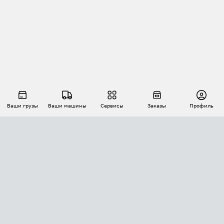
Ваши грузы
Ваши машины
Сервисы
Заказы
Профиль
АВТОМАТИЗАЦИЯ ПЕРЕВОЗОК
Площадки
Заказы
Торги
Тендеры
АТИ-Доки
GPS-мониторинг
АТИ Мессенджер
Цепочки грузов
API ATI.SU
ПОЛЕЗНОЕ