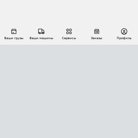
Ваши грузы
Ваши машины
Сервисы
Заказы
Профиль
АВТОМАТИЗАЦИЯ ПЕРЕВОЗОК
Площадки
Заказы
Торги
Тендеры
АТИ-Доки
GPS-мониторинг
АТИ Мессенджер
Цепочки грузов
API ATI.SU
ПОЛЕЗНОЕ
Расчет расстояний
БЕЗОПАСНОСТЬ
Академия ATI.SU
ATI.SU о безопасности
Звезды ATI.SU на вашем сайте