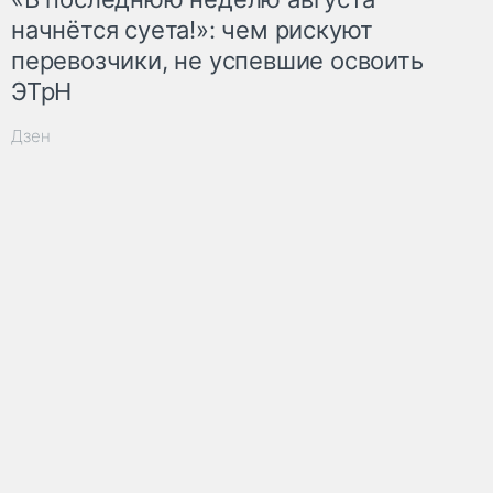
начнётся суета!»: чем рискуют
перевозчики, не успевшие освоить
ЭТрН
Дзен