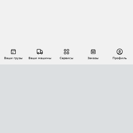
Ваши грузы
Ваши машины
Сервисы
Заказы
Профиль
АВТОМАТИЗАЦИЯ ПЕРЕВОЗОК
Площадки
Заказы
Торги
Тендеры
АТИ-Доки
GPS-мониторинг
АТИ Мессенджер
Цепочки грузов
API ATI.SU
ПОЛЕЗНОЕ