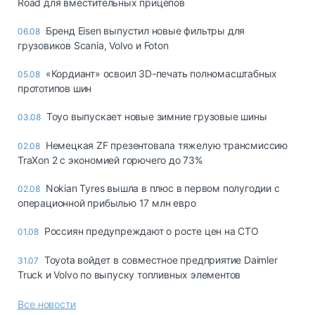
Road для вместительных прицепов
Бренд Eisen выпустил новые фильтры для
06.08
грузовиков Scania, Volvo и Foton
«Кордиант» освоил 3D-печать полномасштабных
05.08
прототипов шин
Toyo выпускает новые зимние грузовые шины
03.08
Немецкая ZF презентовала тяжелую трансмиссию
02.08
TraXon 2 с экономией горючего до 73%
Nokian Tyres вышла в плюс в первом полугодии с
02.08
операционной прибылью 17 млн евро
Россиян предупреждают о росте цен на СТО
01.08
Toyota войдет в совместное предприятие Daimler
31.07
Truck и Volvo по выпуску топливных элементов
Все новости