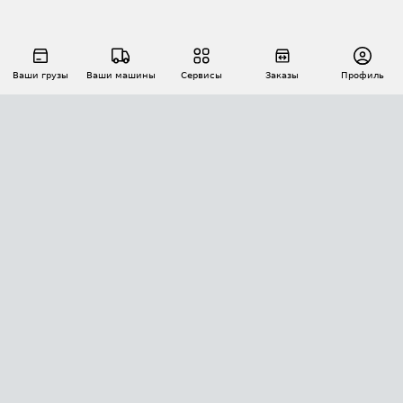
Ваши грузы
Ваши машины
Сервисы
Заказы
Профиль
АВТОМАТИЗАЦИЯ ПЕРЕВОЗОК
Площадки
Заказы
Торги
Тендеры
АТИ-Доки
GPS-мониторинг
АТИ Мессенджер
Цепочки грузов
API ATI.SU
ПОЛЕЗНОЕ
Расчет расстояний
БЕЗОПАСНОСТЬ
Академия ATI.SU
ATI.SU о безопасности
Звезды ATI.SU на вашем сайте
КОНТАКТЫ И ТАРИФЫ
Памятка по проверке контрагентов
Индекс ATI.SU FTL РФ
О системе ATI.SU