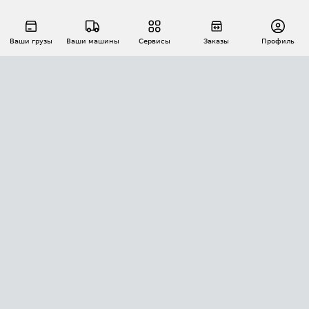
Ваши грузы
Ваши машины
Сервисы
Заказы
Профиль
АВТОМАТИЗАЦИЯ ПЕРЕВОЗОК
Площадки
Заказы
Торги
Тендеры
АТИ-Доки
GPS-мониторинг
АТИ Мессенджер
Цепочки грузов
API ATI.SU
ПОЛЕЗНОЕ
Расчет расстояний
БЕЗОПАСНОСТЬ
Академия ATI.SU
ATI.SU о безопасности
Звезды ATI.SU на вашем сайте
КОНТАКТЫ И ТАРИФЫ
Памятка по проверке контрагентов
Индекс ATI.SU FTL РФ
О системе ATI.SU
Светофор+
Средние ставки
ИНФОРМАЦИЯ