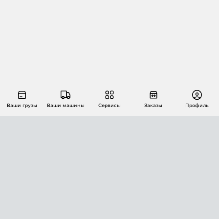
Ваши грузы
Ваши машины
Сервисы
Заказы
Профиль
АВТОМАТИЗАЦИЯ ПЕРЕВОЗОК
Площадки
Заказы
Торги
Тендеры
АТИ-Доки
GPS-мониторинг
АТИ Мессенджер
Цепочки грузов
API ATI.SU