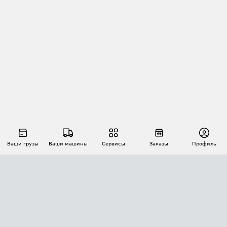
Ваши грузы
Ваши машины
Сервисы
Заказы
Профиль
АВТОМАТИЗАЦИЯ ПЕРЕВОЗОК
Площадки
Заказы
Торги
Тендеры
АТИ-Доки