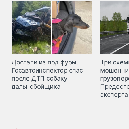
Три схе
Достали из под фуры.
мошенни
Госавтоинспектор спас
грузопер
после ДТП собаку
Предост
дальнобойщика
эксперта