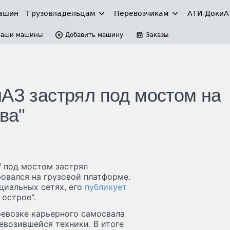
ашин
Грузовладельцам
Перевозчикам
АТИ-Доки
А
Ваши машины
Добавить машину
Заказы
лАЗ застрял под мостом на
ва"
" под мостом застрял
овался на грузовой платформе.
циальных сетях, его
публикует
 острое".
ревозке карьерного самосвала
евозившейся техники. В итоге