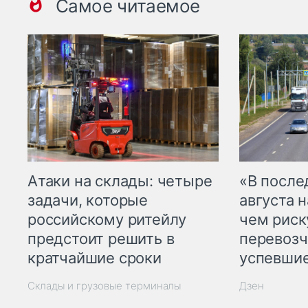
Самое читаемое
Атаки на склады: четыре
«В посл
задачи, которые
августа н
российскому ритейлу
чем рис
предстоит решить в
перевозч
кратчайшие сроки
успевшие
Склады и грузовые терминалы
Дзен