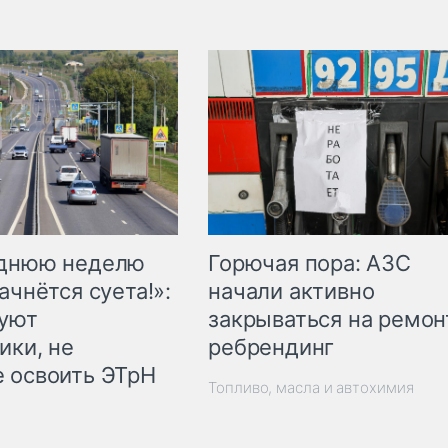
Горючая пора: АЗС
еднюю неделю
начали активно
ачнётся суета!»:
закрываться на ремон
куют
ребрендинг
ики, не
 освоить ЭТрН
Топливо, масла и автохимия