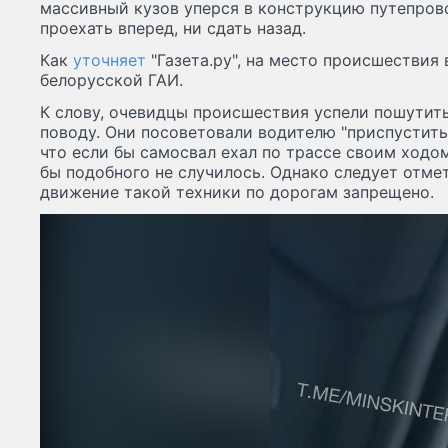
массивный кузов уперся в конструкцию путепров
проехать вперед, ни сдать назад.
Как
уточняет
"Газета.ру", на место происшествия
белорусской ГАИ.
К слову, очевидцы происшествия успели пошутить
поводу. Они посоветовали водителю "приспустить 
что если бы самосвал ехал по трассе своим ходом
бы подобного не случилось. Однако следует отмет
движение такой техники по дорогам запрещено.