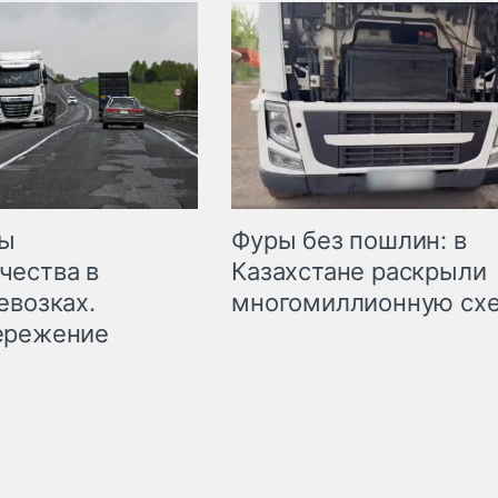
мы
Фуры без пошлин: в
чества в
Казахстане раскрыли
евозках.
многомиллионную сх
ережение