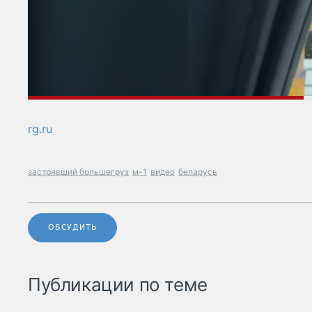
rg.ru
застрявший большегруз
м-1
видео
беларусь
ОБСУДИТЬ
Публикации по теме