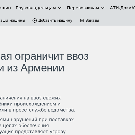
ашин
Грузовладельцам
Перевозчикам
АТИ-Доки
А
Ваши машины
Добавить машину
Заказы
ая ограничит ввоз
и из Армении
аничения на ввоз свежих
лубники происхождением и
или в пресс-службе ведомства.
аями нарушений при поставках
 целях обеспечения
уация представляет угрозу