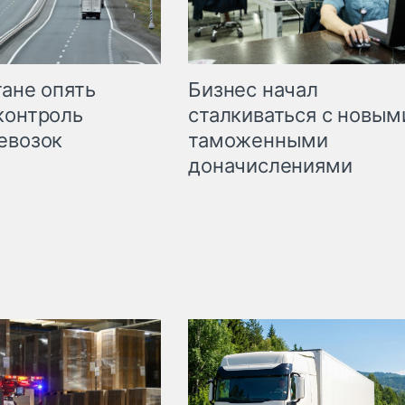
Бизнес начал
тане опять
сталкиваться с новым
контроль
таможенными
евозок
доначислениями