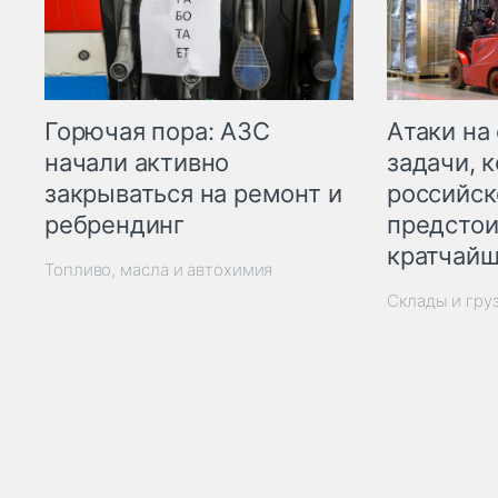
Горючая пора: АЗС
Атаки на
начали активно
задачи, 
закрываться на ремонт и
российск
ребрендинг
предстои
кратчайш
Топливо, масла и автохимия
Склады и гру