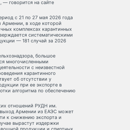
 — говорится на сайте
риод с 21 по 27 мая 2026 года
 Армении, в ходе которой
ичных комплексах карантинных
дтверждается систематическими
укции — 181 случай за 2026
льхознадзора, большое
тся многочисленными
еятельности с неизвестной
роведения карантинного
твует об отсутствии у
дукции при ее экспорте в
ботки алгоритма по обеспечению
их отношений РУДН им.
о выход Армении из ЕАЭС может
сти к снижению экспорта и
случае вырастут издержки
овощной продукции и спиртных