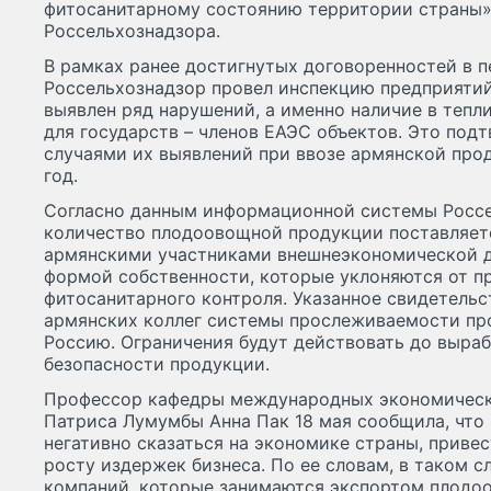
фитосанитарному состоянию территории страны»,
Россельхознадзора.
В рамках ранее достигнутых договоренностей в пе
Россельхознадзор провел инспекцию предприятий
выявлен ряд нарушений, а именно наличие в тепл
для государств – членов ЕАЭС объектов. Это по
случаями их выявлений при ввозе армянской прод
год.
Согласно данным информационной системы Россе
количество плодоовощной продукции поставляе
армянскими участниками внешнеэкономической д
формой собственности, которые уклоняются от п
фитосанитарного контроля. Указанное свидетельс
армянских коллег системы прослеживаемости про
Россию. Ограничения будут действовать до выра
безопасности продукции.
Профессор кафедры международных экономическ
Патриса Лумумбы Анна Пак 18 мая сообщила, чт
негативно сказаться на экономике страны, приве
росту издержек бизнеса. По ее словам, в таком 
компаний, которые занимаются экспортом плодо