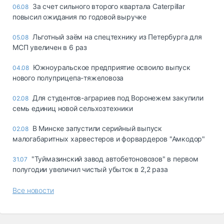
За счет сильного второго квартала Caterpillar
06.08
повысил ожидания по годовой выручке
Льготный заём на спецтехнику из Петербурга для
05.08
МСП увеличен в 6 раз
Южноуральское предприятие освоило выпуск
04.08
нового полуприцепа-тяжеловоза
Для студентов-аграриев под Воронежем закупили
02.08
семь единиц новой сельхозтехники
В Минске запустили серийный выпуск
02.08
малогабаритных харвестеров и форвардеров "Амкодор"
"Туймазинский завод автобетоновозов" в первом
31.07
полугодии увеличил чистый убыток в 2,2 раза
Все новости