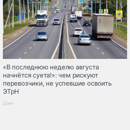
«В последнюю неделю августа
начнётся суета!»: чем рискуют
перевозчики, не успевшие освоить
ЭТрН
Дзен