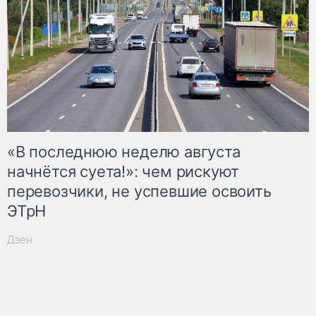
«В последнюю неделю августа
начнётся суета!»: чем рискуют
перевозчики, не успевшие освоить
ЭТрН
Дзен