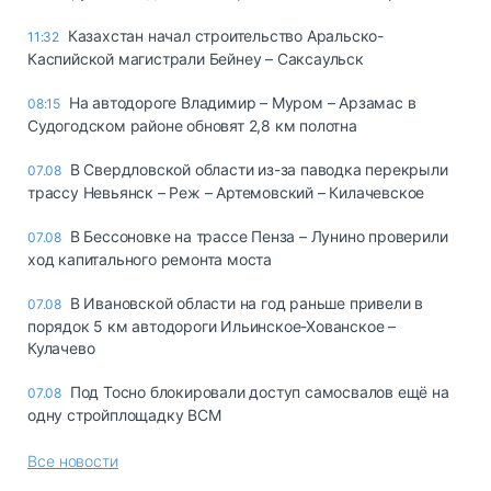
Казахстан начал строительство Аральско-
11:32
Каспийской магистрали Бейнеу – Саксаульск
На автодороге Владимир – Муром – Арзамас в
08:15
Судогодском районе обновят 2,8 км полотна
В Свердловской области из-за паводка перекрыли
07.08
трассу Невьянск – Реж – Артемовский – Килачевское
В Бессоновке на трассе Пенза – Лунино проверили
07.08
ход капитального ремонта моста
В Ивановской области на год раньше привели в
07.08
порядок 5 км автодороги Ильинское-Хованское –
Кулачево
Под Тосно блокировали доступ самосвалов ещё на
07.08
одну стройплощадку ВСМ
Все новости