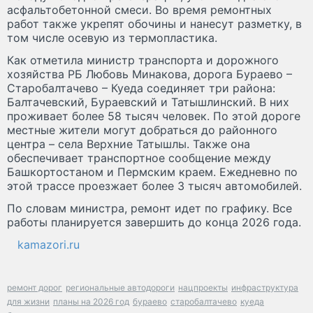
асфальтобетонной смеси. Во время ремонтных
работ также укрепят обочины и нанесут разметку, в
том числе осевую из термопластика.
Как отметила министр транспорта и дорожного
хозяйства РБ Любовь Минакова, дорога Бураево –
Старобалтачево – Куеда соединяет три района:
Балтачевский, Бураевский и Татышлинский. В них
проживает более 58 тысяч человек. По этой дороге
местные жители могут добраться до районного
центра – села Верхние Татышлы. Также она
обеспечивает транспортное сообщение между
Башкортостаном и Пермским краем. Ежедневно по
этой трассе проезжает более 3 тысяч автомобилей.
По словам министра, ремонт идет по графику. Все
работы планируется завершить до конца 2026 года.
kamazori.ru
ремонт дорог
региональные автодороги
нацпроекты
инфраструктура
для жизни
планы на 2026 год
бураево
старобалтачево
куеда