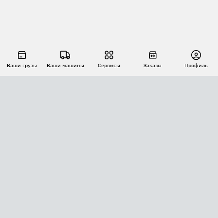
Ваши грузы
Ваши машины
Сервисы
Заказы
Профиль
АВТОМАТИЗАЦИЯ ПЕРЕВОЗОК
Площадки
Заказы
Торги
Тендеры
АТИ-Доки
GPS-мониторинг
АТИ Мессенджер
Цепочки грузов
API ATI.SU
ПОЛЕЗНОЕ
Расчет расстояний
БЕЗОПАСНОСТЬ
Академия ATI.SU