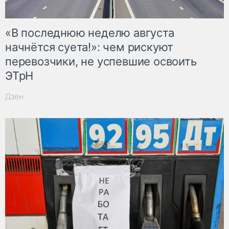
«В последнюю неделю августа
начнётся суета!»: чем рискуют
перевозчики, не успевшие освоить
ЭТрН
Дзен