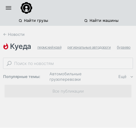
Найти грузы
Найти машины
← Новости
куеда
пермский край
региональные автодороги
бураево
Автомобильные
Популярные темы:
Ещё
грузоперевозки
Региональная
Все публикации
логистика
ЭДО, ИТ в
логистике
Дороги,
инфраструктура