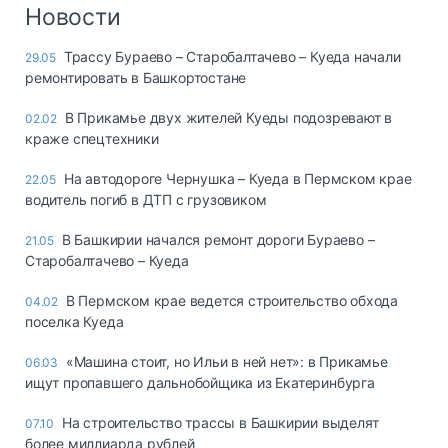
Логистика, грузы
Новости
Негабаритные и
Трассу Бураево – Старобалтачево – Куеда начали
29.05
опасные грузы
ремонтировать в Башкортостане
Безопасность и
страхование
В Прикамье двух жителей Куеды подозревают в
02.02
краже спецтехники
Таможня и ВЭД
На автодороге Чернушка – Куеда в Пермском крае
22.05
Склады и
водитель погиб в ДТП с грузовиком
грузовые
терминалы
В Башкирии начался ремонт дороги Бураево –
21.05
Коммерческий
Старобалтачево – Куеда
транспорт
В Пермском крае ведется строительство обхода
04.02
Спецтехника
поселка Куеда
Автосервис,
«Машина стоит, но Ильи в ней нет»: в Прикамье
06.03
запчасти, шины
ищут пропавшего дальнобойщика из Екатеринбурга
Топливо, масла и
Дзен
автохимия
На строительство трассы в Башкирии выделят
07.10
более миллиарда рублей