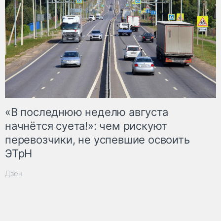
«В последнюю неделю августа
начнётся суета!»: чем рискуют
перевозчики, не успевшие освоить
ЭТрН
Дзен