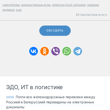
симуляторы
компьютерные игры
american truck simulator
новинки
индиана
сша
64 просмотров всего.
ОБСУДИТЬ
ЭДО, ИТ в логистике
Почти все железнодорожные перевозки между
09:59
Россией и Белоруссией переведены на электронные
документы