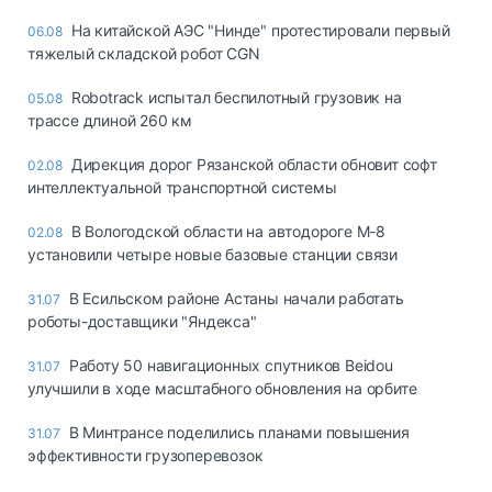
На китайской АЭС "Нинде" протестировали первый
06.08
тяжелый складской робот CGN
Robotrack испытал беспилотный грузовик на
05.08
трассе длиной 260 км
Дирекция дорог Рязанской области обновит софт
02.08
интеллектуальной транспортной системы
В Вологодской области на автодороге М-8
02.08
установили четыре новые базовые станции связи
В Есильском районе Астаны начали работать
31.07
роботы-доставщики "Яндекса"
Работу 50 навигационных спутников Beidou
31.07
улучшили в ходе масштабного обновления на орбите
В Минтрансе поделились планами повышения
31.07
эффективности грузоперевозок