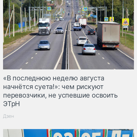
«В последнюю неделю августа
начнётся суета!»: чем рискуют
перевозчики, не успевшие освоить
ЭТрН
Дзен