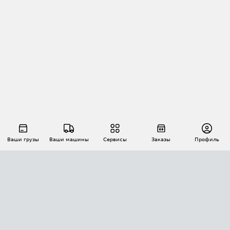
Ваши грузы
Ваши машины
Сервисы
Заказы
Профиль
АВТОМАТИЗАЦИЯ ПЕРЕВОЗОК
Площадки
Заказы
Торги
Тендеры
АТИ-Доки
GPS-мониторинг
АТИ Мессенджер
Цепочки грузов