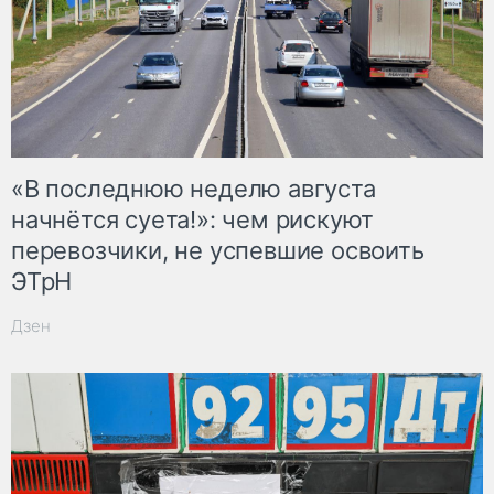
«В последнюю неделю августа
начнётся суета!»: чем рискуют
перевозчики, не успевшие освоить
ЭТрН
Дзен