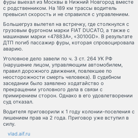
фуры выехал из Москвы в Нижний Новгород вместе
с родственником. На 189 км трассы водитель
превысил скорость и не справился с управлением.
Большегруз вылетел на встречку, где столкнулся с
грузовым фургоном марки FIAT DUCATO, а также с
машинами марки «47883А», «3010GD». В результате
ДТП погиб пассажир фуры, которая спровоцировала
аварию.
Уголовное дело завели по ч. 3 ст. 264 УК РФ
(нарушение лицом, управляющим автомобилем,
правил дорожного движения, повлекшее по
неосторожности смерть человека). В судебном
заседании было заявлено ходатайство о
прекращении уголовного дела в связи с
примирением сторон. Однако в его удовлетворении
суд отказал.
Водителя приговорили к 1 году колонии-поселения с
лишением прав на 2 года. Приговор уже вступил в
силу.
vlad.aif.ru