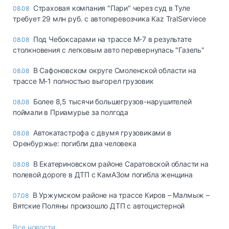
Страховая компания "Пари" через суд в Туле
08.08
требует 29 млн руб. с автоперевозчика Kaz TralServiece
Под Чебоксарами на трассе М-7 в результате
08.08
столкновения с легковым авто перевернулась "Газель"
В Сафоновском округе Смоленской области на
08.08
трассе М-1 полностью выгорел грузовик
Более 8,5 тысячи большегрузов-нарушителей
08.08
поймали в Приамурье за полгода
Автокатастрофа с двумя грузовиками в
08.08
Оренбуржье: погибли два человека
В Екатериновском районе Саратовской области на
08.08
полевой дороге в ДТП с КамАЗом погибла женщина
В Уржумском районе на трассе Киров – Малмыж –
07.08
Вятские Поляны произошло ДТП с автоцистерной
Все новости