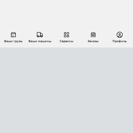
Ваши грузы
Ваши машины
Сервисы
Заказы
Профиль
АВТОМАТИЗАЦИЯ ПЕРЕВОЗОК
Площадки
Заказы
Торги
Тендеры
АТИ-Доки
GPS-мониторинг
АТИ Мессенджер
Цепочки грузов
API ATI.SU
ПОЛЕЗНОЕ
Расчет расстояний
БЕЗОПАСНОСТЬ
Академия ATI.SU