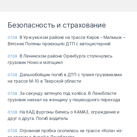
Безопасность и страхование
В Уржумском районе на трассе Киров – Малмыж –
07.08
Вятские Поляны произошло ДТП с автоцистерной
В Ленинском районе Оренбурга столкнулись
07.08
грузовик Howo и мотоцикл
Дальнобойщик погиб в ДТП с тремя грузовиками
07.08
на трассе М-10 в Тверской области
За секунду затянуло под колёса. В Ленобласти
07.08
грузовик наехал на женщину у пешеходного перехода
На КАД фургоны бились о КАМАЗ, ограждение и
07.08
друг о друга. Погиб водитель
Огромная пробка скопилась на трассе «Кола» из-
07.08
за аварии с фурой в Ленобласти