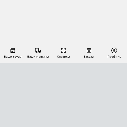
Ваши грузы
Ваши машины
Сервисы
Заказы
Профиль
АВТОМАТИЗАЦИЯ ПЕРЕВОЗОК
Площадки
Заказы
Торги
Тендеры
АТИ-Доки
GPS-мониторинг
АТИ Мессенджер
Цепочки грузов
API ATI.SU
ПОЛЕЗНОЕ