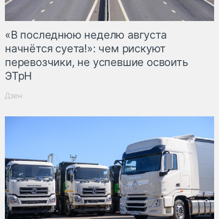
«В последнюю неделю августа
начнётся суета!»: чем рискуют
перевозчики, не успевшие освоить
ЭТрН
Дзен