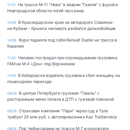
На трассе М-11 "Нева" в аварии "Газели" с фурой в
17:10
Новгородской области погиб пассажир
В Краснодарском крае на автодороге Славянск-
15:49
на-Кубани – Крымск насмерть разбился дальнобойщик
Фура подмяла под себя Renault Duster на трассе в
14:08
Карелии
Человек пострадал при опрокидывании грузовика
11:35
FAM на М-4 «Дон» под Воронежем
В Хабаровске водитель грузовика сбил женщину на
11:09
пешеходном переходе
В центре Петербурга грузовая "Газель" с
08.08
ресторанным меню попала в ДТП с гужевой повозкой
Страховая компания "Пари" через суд в Туле
08.08
требует 29 млн руб. с автоперевозчика Kaz TralServiece
Под Чебоксарами на трассе М-7 в результате
08.08