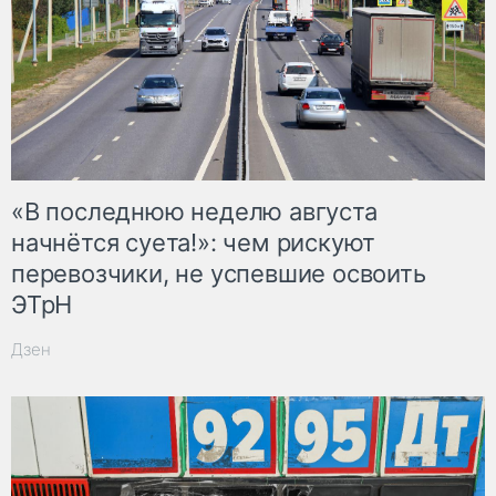
«В последнюю неделю августа
начнётся суета!»: чем рискуют
перевозчики, не успевшие освоить
ЭТрН
Дзен