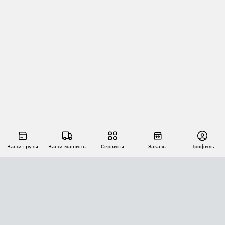
Ваши грузы
Ваши машины
Сервисы
Заказы
Профиль
АВТОМАТИЗАЦИЯ ПЕРЕВОЗОК
Площадки
Заказы
Торги
Тендеры
АТИ-Доки