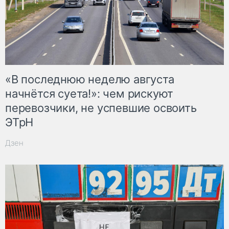
«В последнюю неделю августа
начнётся суета!»: чем рискуют
перевозчики, не успевшие освоить
ЭТрН
Дзен