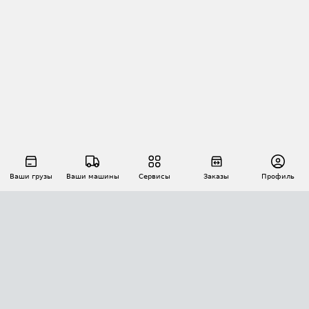
Ваши грузы
Ваши машины
Сервисы
Заказы
Профиль
АВТОМАТИЗАЦИЯ ПЕРЕВОЗОК
Площадки
Заказы
Торги
Тендеры
АТИ-Доки
GPS-мониторинг
АТИ Мессенджер
Цепочки грузов
API ATI.SU