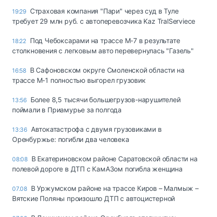
Страховая компания "Пари" через суд в Туле
19:29
требует 29 млн руб. с автоперевозчика Kaz TralServiece
Под Чебоксарами на трассе М-7 в результате
18:22
столкновения с легковым авто перевернулась "Газель"
В Сафоновском округе Смоленской области на
16:58
трассе М-1 полностью выгорел грузовик
Более 8,5 тысячи большегрузов-нарушителей
13:56
поймали в Приамурье за полгода
Автокатастрофа с двумя грузовиками в
13:36
Оренбуржье: погибли два человека
В Екатериновском районе Саратовской области на
08:08
полевой дороге в ДТП с КамАЗом погибла женщина
В Уржумском районе на трассе Киров – Малмыж –
07.08
Вятские Поляны произошло ДТП с автоцистерной