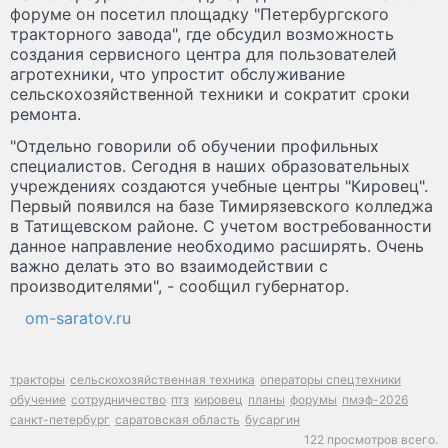
форуме он посетил площадку "Петербургского
тракторного завода", где обсудил возможность
создания сервисного центра для пользователей
агротехники, что упростит обслуживание
сельскохозяйственной техники и сократит сроки
ремонта.
"Отдельно говорили об обучении профильных
специалистов. Сегодня в наших образовательных
учреждениях создаются учебные центры "Кировец".
Первый появился на базе Тимирязевского колледжа
в Татищевском районе. С учетом востребованности
данное направление необходимо расширять. Очень
важно делать это во взаимодействии с
производителями", - сообщил губернатор.
om-saratov.ru
тракторы
сельскохозяйственная техника
операторы спецтехники
обучение
сотрудничество
птз
кировец
планы
форумы
пмэф-2026
санкт-петербург
саратовская область
бусаргин
122 просмотров всего.