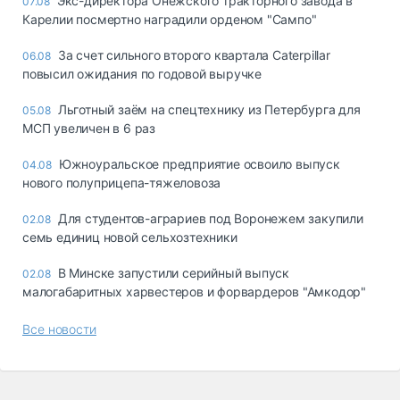
Экс-директора Онежского тракторного завода в
07.08
Карелии посмертно наградили орденом "Сампо"
За счет сильного второго квартала Caterpillar
06.08
повысил ожидания по годовой выручке
Льготный заём на спецтехнику из Петербурга для
05.08
МСП увеличен в 6 раз
Южноуральское предприятие освоило выпуск
04.08
нового полуприцепа-тяжеловоза
Для студентов-аграриев под Воронежем закупили
02.08
семь единиц новой сельхозтехники
В Минске запустили серийный выпуск
02.08
малогабаритных харвестеров и форвардеров "Амкодор"
Все новости