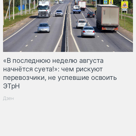
«В последнюю неделю августа
начнётся суета!»: чем рискуют
перевозчики, не успевшие освоить
ЭТрН
Дзен