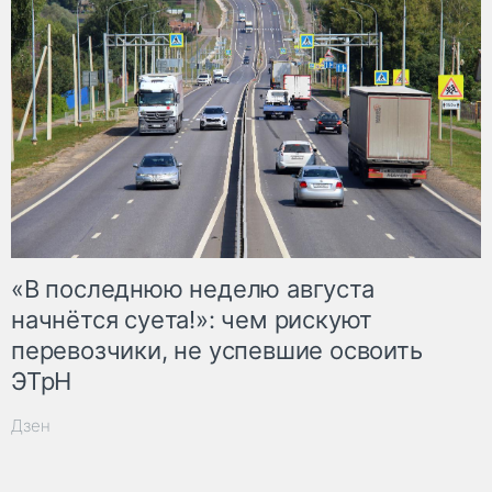
«В последнюю неделю августа
начнётся суета!»: чем рискуют
перевозчики, не успевшие освоить
ЭТрН
Дзен