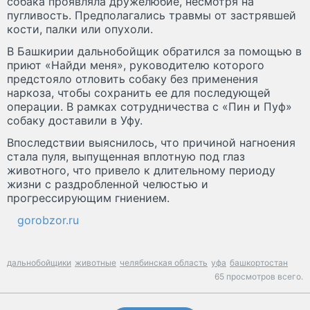
собака проявляла дружелюбие, несмотря на
пугливость. Предполагались травмы от застрявшей
кости, палки или опухоли.
В Башкирии дальнобойщик обратился за помощью в
приют «Найди меня», руководителю которого
предстояло отловить собаку без применения
наркоза, чтобы сохранить ее для последующей
операции. В рамках сотрудничества с «Пин и Пуф»
собаку доставили в Уфу.
Впоследствии выяснилось, что причиной нагноения
стала пуля, выпущенная вплотную под глаз
животного, что привело к длительному периоду
жизни с раздробленной челюстью и
прогрессирующим гниением.
gorobzor.ru
дальнобойщики
животные
челябинская область
уфа
башкортостан
65 просмотров всего.