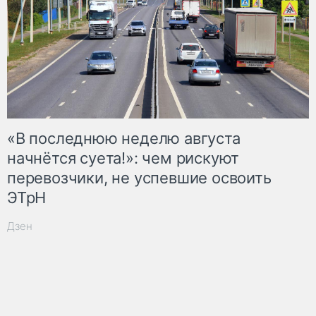
«В последнюю неделю августа
начнётся суета!»: чем рискуют
перевозчики, не успевшие освоить
ЭТрН
Дзен