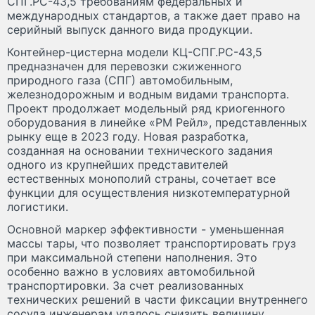
СПГ.РС-43,5 требованиям федеральных и
международных стандартов, а также дает право на
серийный выпуск данного вида продукции.
Контейнер-цистерна модели КЦ-СПГ.РС-43,5
предназначен для перевозки сжиженного
природного газа (СПГ) автомобильным,
железнодорожным и водным видами транспорта.
Проект продолжает модельный ряд криогенного
оборудования в линейке «РМ Рейл», представленных
рынку еще в 2023 году. Новая разработка,
созданная на основании технического задания
одного из крупнейших представителей
естественных монополий страны, сочетает все
функции для осуществления низкотемпературной
логистики.
Основной маркер эффективности - уменьшенная
массы тары, что позволяет транспортировать груз
при максимальной степени наполнения. Это
особенно важно в условиях автомобильной
транспортировки. За счет реализованных
технических решений в части фиксации внутреннего
сосуда инженерам удалось снизить величину