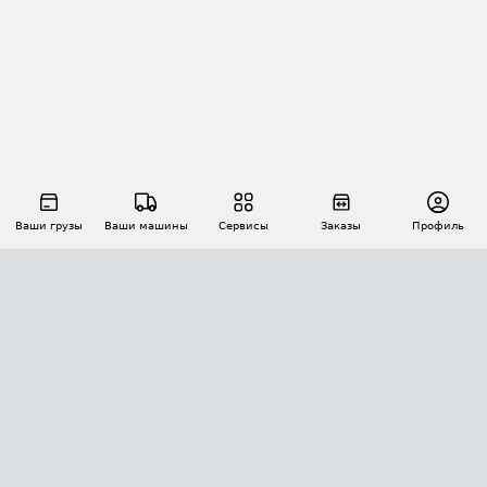
Ваши грузы
Ваши машины
Сервисы
Заказы
Профиль
АВТОМАТИЗАЦИЯ ПЕРЕВОЗОК
Площадки
Заказы
Торги
Тендеры
АТИ-Доки
GPS-мониторинг
АТИ Мессенджер
Цепочки грузов
API ATI.SU
ПОЛЕЗНОЕ