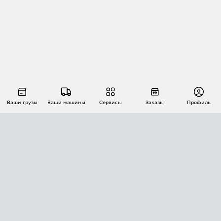
Ваши грузы
Ваши машины
Сервисы
Заказы
Профиль
АВТОМАТИЗАЦИЯ ПЕРЕВОЗОК
Площадки
Заказы
Торги
Тендеры
АТИ-Доки
GPS-мониторинг
АТИ Мессенджер
Цепочки грузов
API ATI.SU
ПОЛЕЗНОЕ