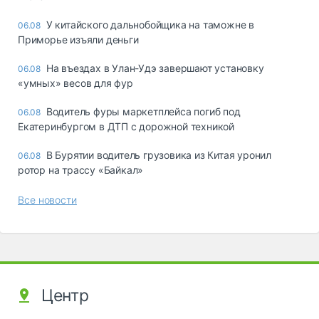
У китайского дальнобойщика на таможне в
06.08
Приморье изъяли деньги
Ha въeздax в Улaн-Удэ зaвepшaют ycтaнoвкy
06.08
«yмныx» вecoв для фyp
Водитель фуры маркетплейса погиб под
06.08
Екатеринбургом в ДТП с дорожной техникой
В Бурятии водитель грузовика из Китая уронил
06.08
ротор на трассу «Байкал»
Все новости
Центр