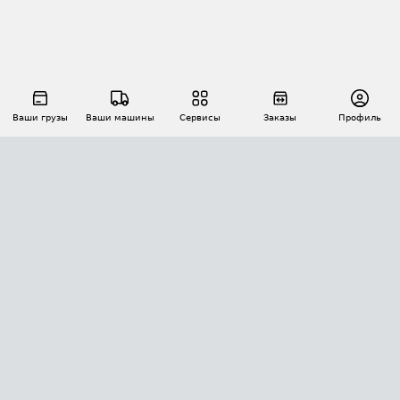
Ваши грузы
Ваши машины
Сервисы
Заказы
Профиль
АВТОМАТИЗАЦИЯ ПЕРЕВОЗОК
Площадки
Заказы
Торги
Тендеры
АТИ-Доки
GPS-мониторинг
АТИ Мессенджер
Цепочки грузов
API ATI.SU
ПОЛЕЗНОЕ
Расчет расстояний
БЕЗОПАСНОСТЬ
Академия ATI.SU
ATI.SU о безопасности