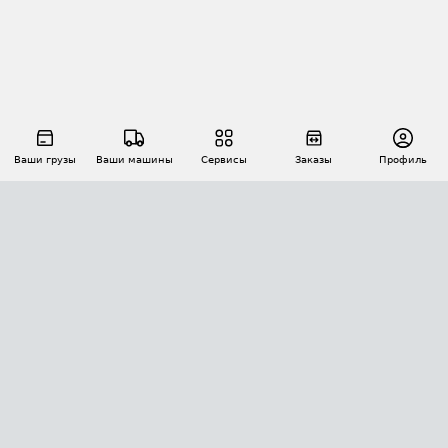
Ваши грузы
Ваши машины
Сервисы
Заказы
Профиль
АВТОМАТИЗАЦИЯ ПЕРЕВОЗОК
Площадки
Заказы
Торги
Тендеры
АТИ-Доки
GPS-мониторинг
АТИ Мессенджер
Цепочки грузов
API ATI.SU
ПОЛЕЗНОЕ
Расчет расстояний
БЕЗОПАСНОСТЬ