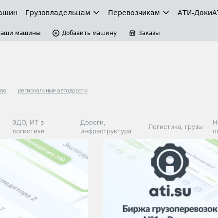
ашин
Грузовладельцам
Перевозчикам
АТИ-Доки
А
Ваши машины
Добавить машину
Заказы
тво
региональные автодороги
ЭДО, ИТ в
Дороги,
Н
Логистика, грузы
логистике
инфраструктура
о
Коммерческий
Автосервис,
Топливо,
Спецтехника
транспорт
запчасти, шины
автохим