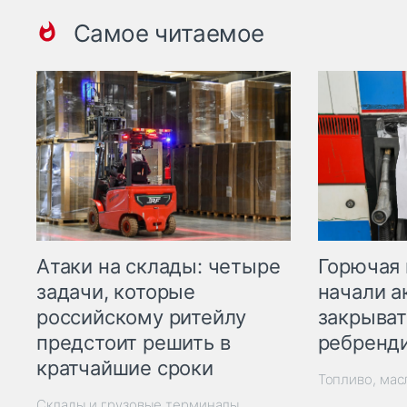
Самое читаемое
Горючая 
Атаки на склады: четыре
начали а
задачи, которые
закрыват
российскому ритейлу
ребренд
предстоит решить в
кратчайшие сроки
Топливо, мас
Склады и грузовые терминалы