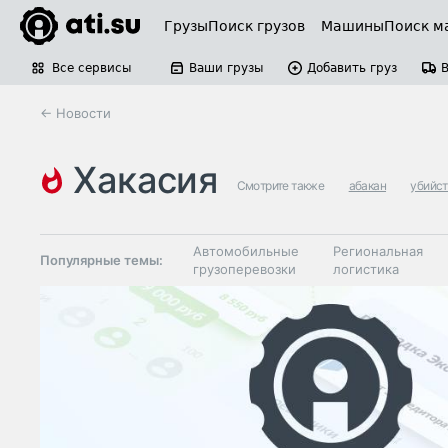
Грузы
Поиск грузов
Машины
Поиск м
Все сервисы
Ваши грузы
Добавить груз
← Новости
хакасия
Смотрите также
абакан
убийс
Автомобильные
Региональная
Популярные темы:
грузоперевозки
логистика
Склады и
Таможня и ВЭД
грузовые
терминалы