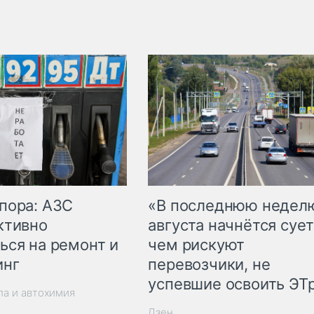
пора: АЗС
«В последнюю недел
ктивно
августа начнётся сует
ься на ремонт и
чем рискуют
инг
перевозчики, не
успевшие освоить ЭТ
ла и автохимия
Дзен