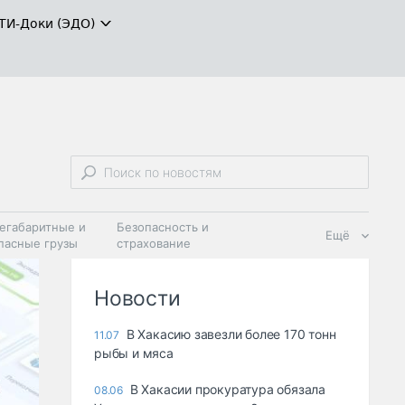
ТИ-Доки (ЭДО)
егабаритные и
Безопасность и
Ещё
пасные грузы
страхование
 масла и
Дзен
ия
Новости
В Хакасию завезли более 170 тонн
11.07
рыбы и мяса
В Хакасии прокуратура обязала
08.06