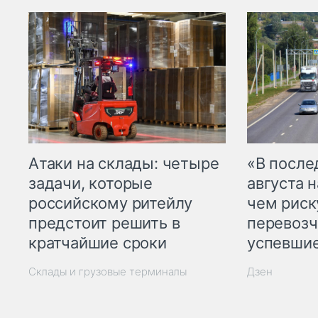
Атаки на склады: четыре
«В посл
задачи, которые
августа н
российскому ритейлу
чем рис
предстоит решить в
перевозч
кратчайшие сроки
успевшие
Склады и грузовые терминалы
Дзен