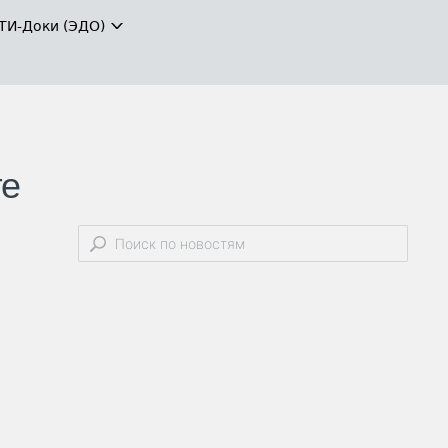
ТИ-Доки (ЭДО)
ге