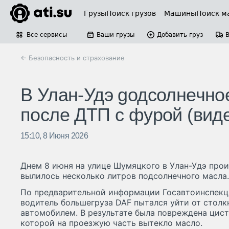
Грузы
Поиск грузов
Машины
Поиск м
Все сервисы
Ваши грузы
Добавить груз
← Безопасность и страхование
В Улан-Удэ gодсолнечно
после ДТП с фурой (вид
15:10, 8 Июня 2026
Днем 8 июня на улице Шумяцкого в Улан-Удэ про
вылилось несколько литров подсолнечного масла.
По предварительной информации Госавтоинспекци
водитель большегруза DAF пытался уйти от столк
автомобилем. В результате была повреждена цист
которой на проезжую часть вытекло масло.