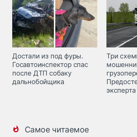
Три схе
Достали из под фуры.
мошенни
Госавтоинспектор спас
грузопер
после ДТП собаку
Предост
дальнобойщика
эксперта
Самое читаемое