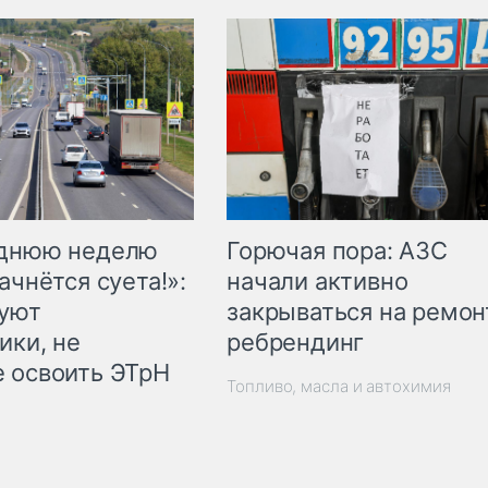
Горючая пора: АЗС
еднюю неделю
начали активно
ачнётся суета!»:
закрываться на ремон
куют
ребрендинг
ики, не
 освоить ЭТрН
Топливо, масла и автохимия