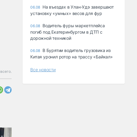
Ha въeздax в Улaн-Удэ зaвepшaют
06.08
ycтaнoвкy «yмныx» вecoв для фyp
Водитель фуры маркетплейса
06.08
погиб под Екатеринбургом в ДТП с
дорожной техникой
В Бурятии водитель грузовика из
06.08
Китая уронил ротор на трассу «Байкал»
Все новости
всего.