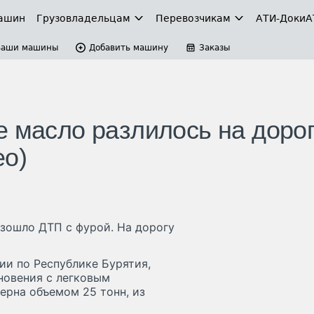
ашин
Грузовладельцам
Перевозчикам
АТИ-Доки
А
Ваши машины
Добавить машину
Заказы
е масло разлилось на доро
ео)
изошло ДТП с фурой. На дорогу
и по Республике Бурятия,
новения с легковым
ерна объемом 25 тонн, из