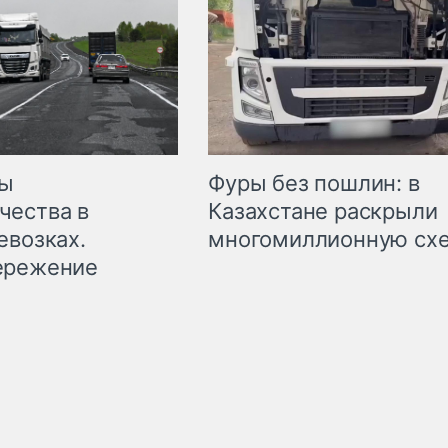
мы
Фуры без пошлин: в
чества в
Казахстане раскрыли
евозках.
многомиллионную сх
ережение