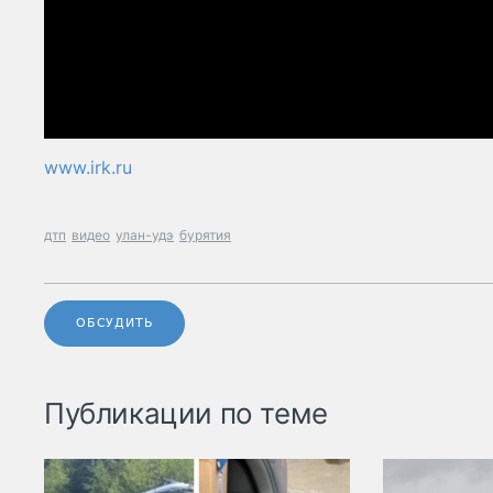
www.irk.ru
дтп
видео
улан-удэ
бурятия
ОБСУДИТЬ
Публикации по теме