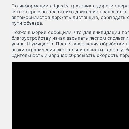
По информации arigus.tv, грузовик с дороги опер
пятно серьезно осложнило движение транспорта
автомобилистов держать дистанцию, соблюдать 
пути объезда.
Позже в мэрии сообщили, что для ликвидации по
благоустройству начал засыпать песком скользки
улицы Шумяцкого. После завершения обработки 
знаки ограничения скорости и почистит дорогу. 
бдительность и заранее сбрасывать скорость пер