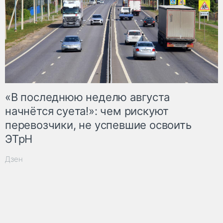
«В последнюю неделю августа
начнётся суета!»: чем рискуют
перевозчики, не успевшие освоить
ЭТрН
Дзен