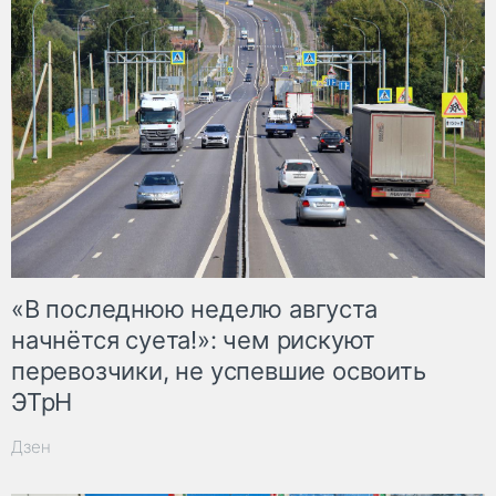
«В последнюю неделю августа
начнётся суета!»: чем рискуют
перевозчики, не успевшие освоить
ЭТрН
Дзен