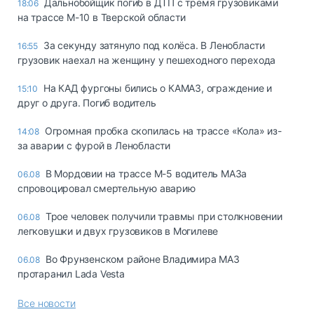
Дальнобойщик погиб в ДТП с тремя грузовиками
18:06
на трассе М-10 в Тверской области
За секунду затянуло под колёса. В Ленобласти
16:55
грузовик наехал на женщину у пешеходного перехода
На КАД фургоны бились о КАМАЗ, ограждение и
15:10
друг о друга. Погиб водитель
Огромная пробка скопилась на трассе «Кола» из-
14:08
за аварии с фурой в Ленобласти
В Мордовии на трассе М-5 водитель МАЗа
06.08
спровоцировал смертельную аварию
Трое человек получили травмы при столкновении
06.08
легковушки и двух грузовиков в Могилеве
Во Фрунзенском районе Владимира МАЗ
06.08
протаранил Lada Vesta
Все новости