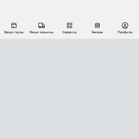
Ваши грузы
Ваши машины
Сервисы
Заказы
Профиль
АВТОМАТИЗАЦИЯ ПЕРЕВОЗОК
Площадки
Заказы
Торги
Тендеры
АТИ-Доки
GPS-мониторинг
АТИ Мессенджер
Цепочки грузов
API ATI.SU
ПОЛЕЗНОЕ
Расчет расстояний
БЕЗОПАСНОСТЬ
Академия ATI.SU
ATI.SU о безопасности
Звезды ATI.SU на вашем сайте
КОНТАКТЫ И ТАРИФЫ
Памятка по проверке контрагентов