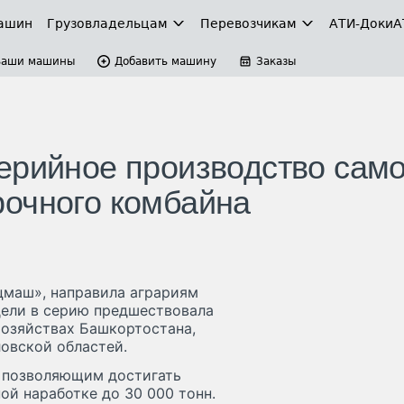
ашин
Грузовладельцам
Перевозчикам
АТИ-Доки
А
Ваши машины
Добавить машину
Заказы
ерийное производство само
очного комбайна
цмаш», направила аграриям
дели в серию предшествовала
озяйствах Башкортостана,
ловской областей.
, позволяющим достигать
ой наработке до 30 000 тонн.