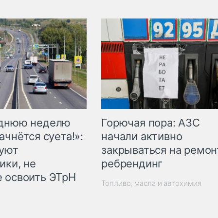
Горючая пора: АЗС
еднюю неделю
начали активно
ачнётся суета!»:
закрываться на ремон
куют
ребрендинг
ики, не
 освоить ЭТрН
Топливо, масла и автохимия