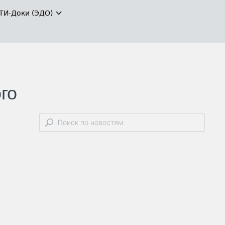
ТИ-Доки (ЭДО)
го