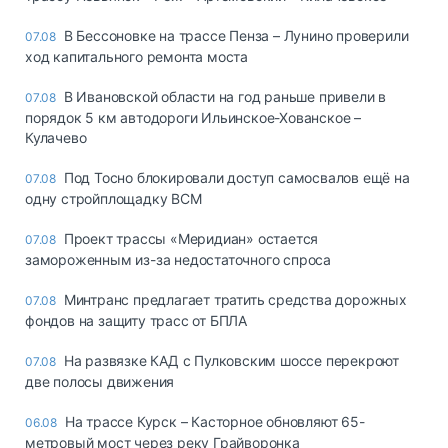
В Бессоновке на трассе Пенза – Лунино проверили
07.08
ход капитального ремонта моста
В Ивановской области на год раньше привели в
07.08
порядок 5 км автодороги Ильинское-Хованское –
Кулачево
Под Тосно блокировали доступ самосвалов ещё на
07.08
одну стройплощадку ВСМ
Проект трассы «Меридиан» остается
07.08
замороженным из-за недостаточного спроса
Минтранс предлагает тратить средства дорожных
07.08
фондов на защиту трасс от БПЛА
На развязке КАД с Пулковским шоссе перекроют
07.08
две полосы движения
На трассе Курск – Касторное обновляют 65-
06.08
метровый мост через реку Грайворонка