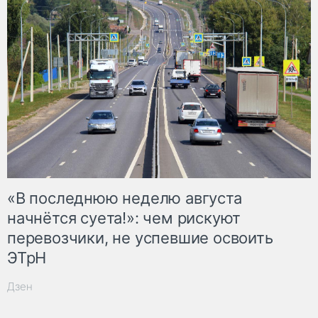
«В последнюю неделю августа
начнётся суета!»: чем рискуют
перевозчики, не успевшие освоить
ЭТрН
Дзен