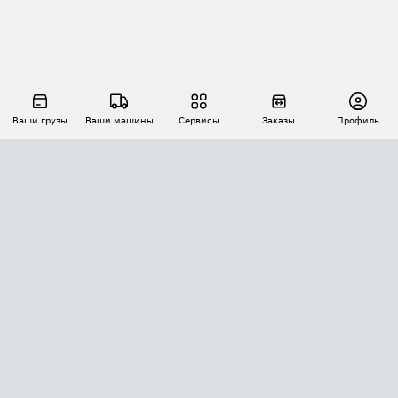
Ваши грузы
Ваши машины
Сервисы
Заказы
Профиль
АВТОМАТИЗАЦИЯ ПЕРЕВОЗОК
Площадки
Заказы
Торги
Тендеры
АТИ-Доки
GPS-мониторинг
АТИ Мессенджер
Цепочки грузов
API ATI.SU
ПОЛЕЗНОЕ
Расчет расстояний
БЕЗОПАСНОСТЬ
Академия ATI.SU