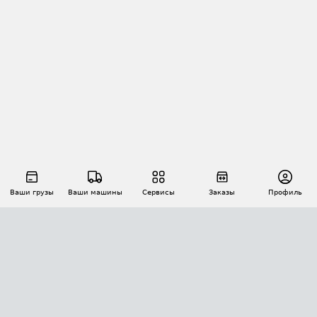
Ваши грузы
Ваши машины
Сервисы
Заказы
Профиль
АВТОМАТИЗАЦИЯ ПЕРЕВОЗОК
Площадки
Заказы
Торги
Тендеры
АТИ-Доки
GPS-мониторинг
АТИ Мессенджер
Цепочки грузов