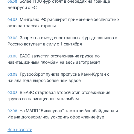
Более 1100 фур стоят в очередях на границе
05.08
Беларуси с ЕС
Минтранс РФ расширит применение беспилотных
04.08
авто на трассах страны
Запрет на въезд иностранных фур-должников в
03.08
Россию вступает в силу с 1 сентября
ЕАЭС запустил отслеживание грузов по
03.08
навигационным пломбам на весь автотранзит
Грузооборот пункта пропуска Кани-Курган с
03.08
начала года вырос более чем вдвое
В ЕАЭС стартовал второй этап отслеживания
03.08
грузов по навигационным пломбам
На МАПП "Билясувар" таможни Азербайджана и
02.08
Ирана договорились ускорить оформление фур
Все новости