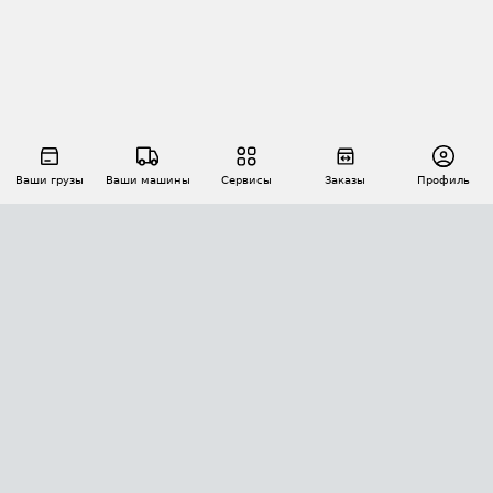
Ваши грузы
Ваши машины
Сервисы
Заказы
Профиль
АВТОМАТИЗАЦИЯ ПЕРЕВОЗОК
Площадки
Заказы
Торги
Тендеры
АТИ-Доки
GPS-мониторинг
АТИ Мессенджер
Цепочки грузов
API ATI.SU
ПОЛЕЗНОЕ
Расчет расстояний
БЕЗОПАСНОСТЬ