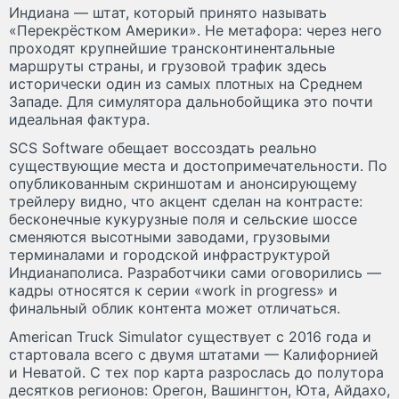
Индиана — штат, который принято называть
«Перекрёстком Америки». Не метафора: через него
проходят крупнейшие трансконтинентальные
маршруты страны, и грузовой трафик здесь
исторически один из самых плотных на Среднем
Западе. Для симулятора дальнобойщика это почти
идеальная фактура.
SCS Software обещает воссоздать реально
существующие места и достопримечательности. По
опубликованным скриншотам и анонсирующему
трейлеру видно, что акцент сделан на контрасте:
бесконечные кукурузные поля и сельские шоссе
сменяются высотными заводами, грузовыми
терминалами и городской инфраструктурой
Индианаполиса. Разработчики сами оговорились —
кадры относятся к серии «work in progress» и
финальный облик контента может отличаться.
American Truck Simulator существует с 2016 года и
стартовала всего с двумя штатами — Калифорнией
и Неватой. С тех пор карта разрослась до полутора
десятков регионов: Орегон, Вашингтон, Юта, Айдахо,