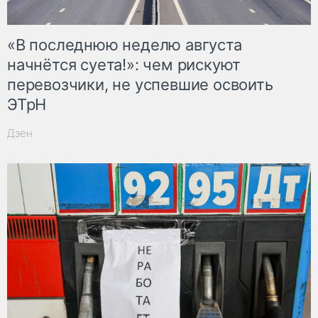
«В последнюю неделю августа
начнётся суета!»: чем рискуют
перевозчики, не успевшие освоить
ЭТрН
Дзен