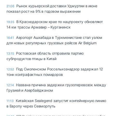
Рынок курьерской доставки Удмуртии в июне
21:06
показал рост на 9% в годовом выражении
В Краснодарском крае по нацпроекту обновляют
19:35
14 км трассы Армавир – Курганинск
Аэропорт Ашхабада в Туркменистане стал узлом
16:41
для новых регулярных грузовых рейсов Air Belgium
Ростовская область отправила партию
13:15
субпродуктов птицы в Китай
Под Смоленском Россельхознадзор задержал 12
12:52
тонн контрафактных помидоров
Названа причина задержки грузоперевозок между
12:14
Грузией и Азербайджаном
Китайская Sealegend запустит контейнерную линию
11:13
в Европу через Севморпуть