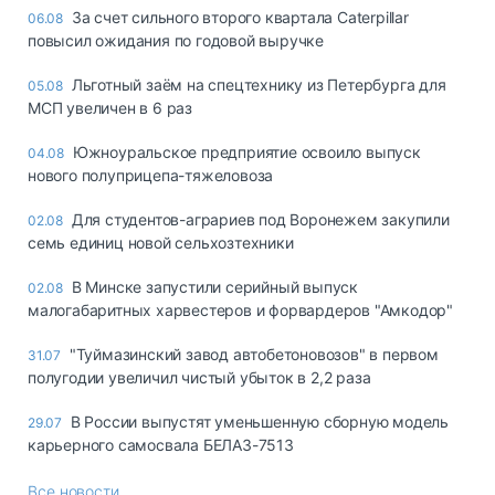
За счет сильного второго квартала Caterpillar
06.08
повысил ожидания по годовой выручке
Льготный заём на спецтехнику из Петербурга для
05.08
МСП увеличен в 6 раз
Южноуральское предприятие освоило выпуск
04.08
нового полуприцепа-тяжеловоза
Для студентов-аграриев под Воронежем закупили
02.08
семь единиц новой сельхозтехники
В Минске запустили серийный выпуск
02.08
малогабаритных харвестеров и форвардеров "Амкодор"
"Туймазинский завод автобетоновозов" в первом
31.07
полугодии увеличил чистый убыток в 2,2 раза
В России выпустят уменьшенную сборную модель
29.07
карьерного самосвала БЕЛАЗ-7513
Все новости